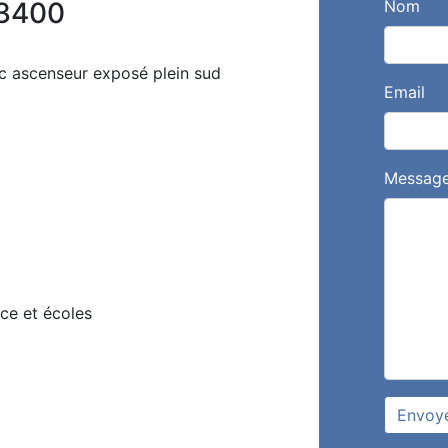
83400
Nom
c ascenseur exposé plein sud
Email
Messag
ce et écoles
Envoy